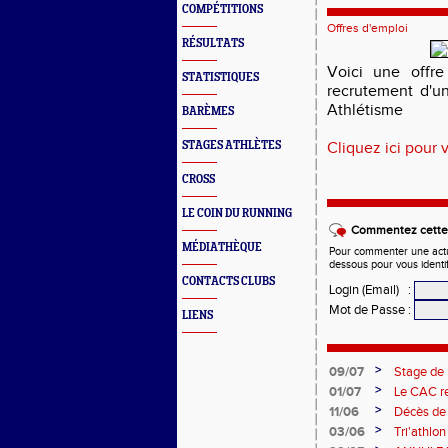
COMPÉTITIONS
Offres d'emploi
RÉSULTATS
Voici une offr
STATISTIQUES
recrutement d'un
Athlétisme
BARÈMES
STAGES ATHLÈTES
Cliquez ici pour 
CROSS
LE COIN DU RUNNING
Commentez cette 
MÉDIATHÈQUE
Pour commenter une actual
dessous pour vous identi
CONTACTS CLUBS
Login (Email)
:
Mot de Passe
:
LIENS
>
09/07
Stage de 
en 2012 e
>
01/07
Le CAC re
compter 
>
11/06
Décès de
>
03/06
Tri'athlo