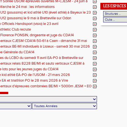
!! Soirée USOM épreuves ouvertes M-CJESM - 24 juin à
e (Lafond)
LES ESPACES
arche le 24 mai : les informations
 U12 (poussins) et kid athlé U10 (éveil athlé) à Bayeux le 23
 U12 (poussins) le 9 mai à Bretteville sur Odon
Officiels Handisport (visio) le 23 avril
thletic Club recrute
Florence PONSIN, dirigeante et juge du CDA14
entaux CJESM CDA14-50-61 à Caen - dimanche 31 mai
ntaux BE-MI individuels à Lisieux - samedi 30 mai 2026
e Générale du CDA14
s du LCBO du samedi 11 avril EA-PO à Bretteville sur
ntaux relais 8228 BE/MI et sauts verticaux CJESM à
7 mai 2026
 lots pour les jeunes juges du CDA14
e kid athlé EA-PO de l'USOM - 21 mars 2026
 EA et triathlon PO le 28 mars 2026 à Vire
entaux d'épreuves combinées BE/MI + 5000m JESM + EO
égionaux pentathlon Masters à Bayeux - 25/26 avril