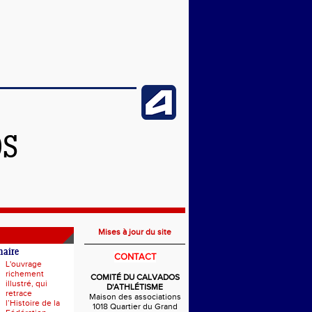
OS
Mises à jour du site
naire
CONTACT
L'ouvrage
richement
COMITÉ DU CALVADOS
illustré, qui
D'ATHLÉTISME
retrace
Maison des associations
l’Histoire de la
1018 Quartier du Grand