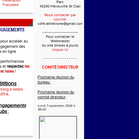
Fédération
Parc
Française
14200 Hérouville St Clair
Nous contacter par
courriel
cd14.athletisme@gmail.com
NGAGEMENTS
-----------------------------
Pour contacter le
pour accéder au
Webmaster
du site (mises à jours)
ngagement des
cliquer ici
s en ligne
- - - - - - - - - - - - - - - -
 performances
s et
respectez
les
COMITÉ DIRECTEUR
 et haies
!
Prochaine réunion du
bureau
:
titions
:
ning à labels
Prochaine réunion du
SIFFA
comité directeur
:
ngagements
Lundi 7 septembre 2026 à
19h30
ubs
: