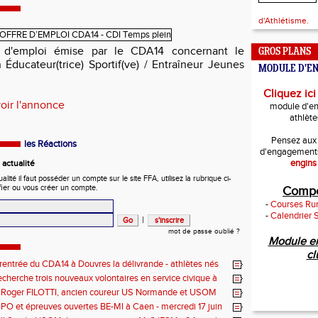
d'Athlétisme.
e d'emploi émise par le CDA14 concernant le
GROS PLANS
 Éducateur(trice) Sportif(ve) / Entraîneur Jeunes
MODULE D'E
Cliquez ici
voir l'annonce
module d'e
athlète
Pensez aux
les Réactions
d'engagement
engins
actualité
ité il faut posséder un compte sur le site FFA, utilisez la rubrique ci-
fier ou vous créer un compte.
Compé
-
Courses Run
-
Calendrier 
|
mot de passe oublié ?
Module e
cl
rentrée du CDA14 à Douvres la délivrande - athlètes nés
t 2013
cherche trois nouveaux volontaires en service civique à
de septembre 2026
 Roger FILOTTI, ancien coureur US Normande et USOM
n PO et épreuves ouvertes BE-MI à Caen - mercredi 17 juin