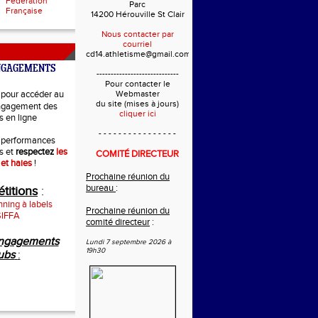
Fédération
Parc
Française
14200 Hérouville St Clair
Nous contacter par
courriel
cd14.athletisme@gmail.com
NGAGEMENTS
-----------------------------
Pour contacter le
pour accéder au
Webmaster
du site (mises à jours)
ngagement des
cliquer ici
s en ligne
- - - - - - - - - - - - - - - -
 performances
s et
respectez
les
COMITÉ DIRECTEUR
 et haies
!
Prochaine réunion du
bureau
:
titions
:
ning à labels
Prochaine réunion du
SIFFA
comité directeur
:
ngagements
Lundi 7 septembre 2026 à
19h30
ubs
: