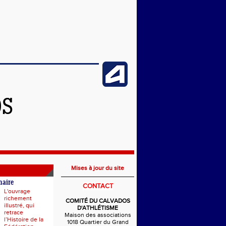
OS
Mises à jour du site
naire
CONTACT
L'ouvrage
richement
COMITÉ DU CALVADOS
illustré, qui
D'ATHLÉTISME
retrace
Maison des associations
l’Histoire de la
1018 Quartier du Grand