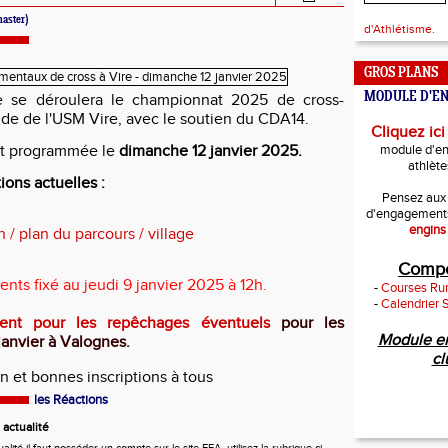
aster)
d'Athlétisme.
GROS PLANS
MODULE D'E
e se déroulera le championnat 2025 de cross-
ide de l'USM Vire, avec le soutien du CDA14.
Cliquez ici
st programmée le
dimanche 12 janvier 2025.
module d'e
athlète
ions actuelles :
Pensez aux
d'engagement
engins
 / plan du parcours / village
Compé
ts fixé au jeudi 9 janvier 2025 à 12h.
-
Courses Run
-
Calendrier 
ent pour les repêchages éventuels
pour les
Module e
janvier à Valognes.
cl
 et bonnes inscriptions à tous
les Réactions
actualité