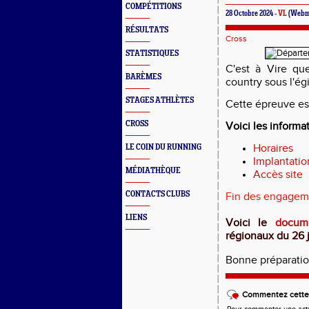
COMPÉTITIONS
28 Octobre 2024 -
VL
(Webm
RÉSULTATS
Cross
STATISTIQUES
C'est à Vire qu
BARÈMES
country sous l'ég
STAGES ATHLÈTES
Cette épreuve e
CROSS
Voici les informat
Horaires
LE COIN DU RUNNING
Implantation
MÉDIATHÈQUE
Accès site
CONTACTS CLUBS
Fin des engagemen
LIENS
Voici le
docum
régionaux du 26 
Bonne préparation
Commentez cette 