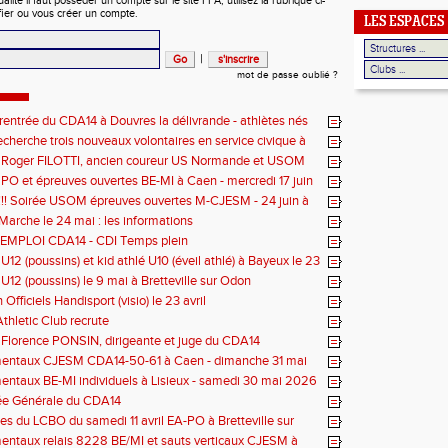
ité il faut posséder un compte sur le site FFA, utilisez la rubrique ci-
fier ou vous créer un compte.
LES ESPACES
|
mot de passe oublié ?
rentrée du CDA14 à Douvres la délivrande - athlètes nés
t 2013
cherche trois nouveaux volontaires en service civique à
de septembre 2026
 Roger FILOTTI, ancien coureur US Normande et USOM
n PO et épreuves ouvertes BE-MI à Caen - mercredi 17 juin
!! Soirée USOM épreuves ouvertes M-CJESM - 24 juin à
e (Lafond)
arche le 24 mai : les informations
EMPLOI CDA14 - CDI Temps plein
 U12 (poussins) et kid athlé U10 (éveil athlé) à Bayeux le 23
 U12 (poussins) le 9 mai à Bretteville sur Odon
Officiels Handisport (visio) le 23 avril
thletic Club recrute
Florence PONSIN, dirigeante et juge du CDA14
entaux CJESM CDA14-50-61 à Caen - dimanche 31 mai
ntaux BE-MI individuels à Lisieux - samedi 30 mai 2026
e Générale du CDA14
s du LCBO du samedi 11 avril EA-PO à Bretteville sur
ntaux relais 8228 BE/MI et sauts verticaux CJESM à